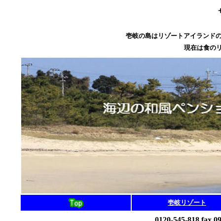
壱岐の島はリゾートアイランド
現在は食の
壱岐リゾート
0120-545-818 fax 